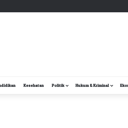
Kuasa Hukum Desak Polisi Segera Lakukan Digital Forensik HP Yanto Idorway dan Dua Saksi Kunci
ndidikan
Kesehatan
Politik
Hukum & Kriminal
Eko