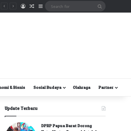
Masuk
Random Article
Sidebar
Search
for
nomi & Bisnis
Sosial Budaya
Olahraga
Partner
Update Terbaru
DPRP Papua Barat Dorong