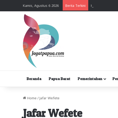
Kamis, Agustus 6 2026
Berita Terkini
Beranda
Papua Barat
Pemerintahan
Pe
Home
/
Jafar Wefete
Jafar Wefete