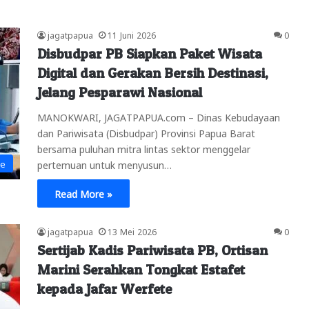
jagatpapua
11 Juni 2026
0
Disbudpar PB Siapkan Paket Wisata
Digital dan Gerakan Bersih Destinasi,
Jelang Pesparawi Nasional
MANOKWARI, JAGATPAPUA.com – Dinas Kebudayaan
dan Pariwisata (Disbudpar) Provinsi Papua Barat
bersama puluhan mitra lintas sektor menggelar
ne
pertemuan untuk menyusun…
Read More »
jagatpapua
13 Mei 2026
0
Sertijab Kadis Pariwisata PB, Ortisan
Marini Serahkan Tongkat Estafet
kepada Jafar Werfete