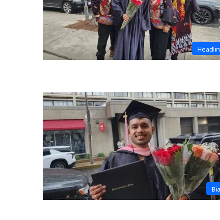
Headli
Bi