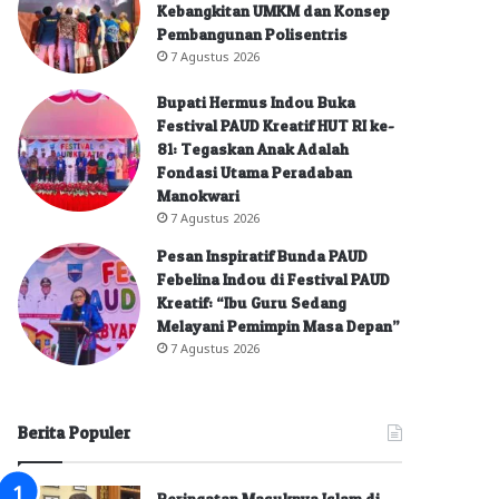
Kebangkitan UMKM dan Konsep
Pembangunan Polisentris
7 Agustus 2026
Bupati Hermus Indou Buka
Festival PAUD Kreatif HUT RI ke-
81: Tegaskan Anak Adalah
Fondasi Utama Peradaban
Manokwari
7 Agustus 2026
Pesan Inspiratif Bunda PAUD
Febelina Indou di Festival PAUD
Kreatif: “Ibu Guru Sedang
Melayani Pemimpin Masa Depan”
7 Agustus 2026
Berita Populer
Peringatan Masuknya Islam di