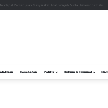
Kuasa Hukum Desak Polisi Segera Lakukan Digital Forensik HP Yanto Idorway dan Dua Saksi Kunci
ndidikan
Kesehatan
Politik
Hukum & Kriminal
Eko