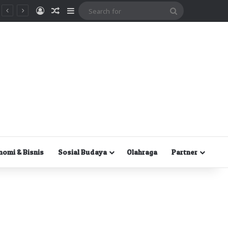
Masuk
Random Article
Sidebar
Search
for
nomi & Bisnis
Sosial Budaya
Olahraga
Partner