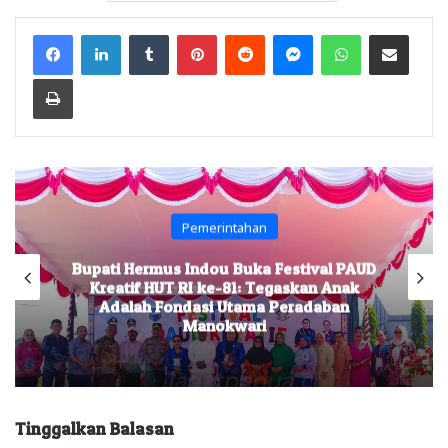
Facebook
LinkedIn
Tumblr
Pinterest
Reddit
Messenger
WhatsApp
Share via Email
Print
Pemerintahan
Bupati Hermus Indou Buka Festival PAUD
Kreatif HUT RI ke-81: Tegaskan Anak
Adalah Fondasi Utama Peradaban
Manokwari
Tinggalkan Balasan