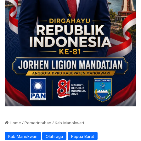
Home
/
Pemerintahan
/
Kab Manokwari
Kab Manokwari
Olahraga
Papua Barat