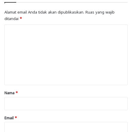
Alamat email Anda tidak akan dipublikasikan.
Ruas yang wajib
ditandai
*
K
o
m
e
n
t
a
r
Nama
*
*
Email
*