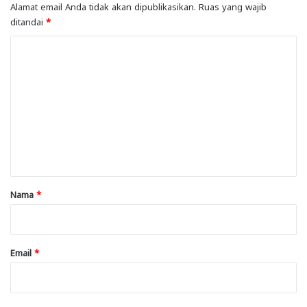
Alamat email Anda tidak akan dipublikasikan.
Ruas yang wajib
ditandai
*
K
o
m
e
n
t
a
r
Nama
*
*
Email
*