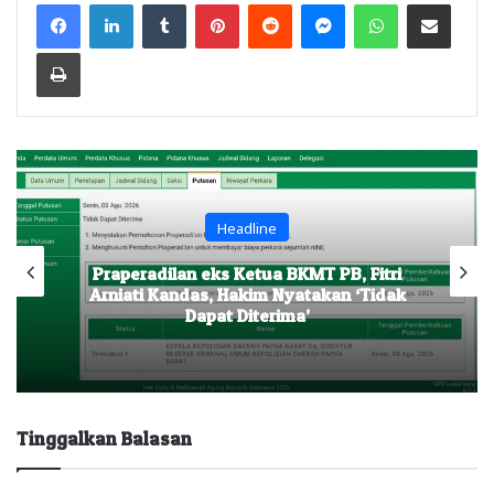
Facebook
LinkedIn
Tumblr
Pinterest
Reddit
Messenger
WhatsApp
Share via Email
Print
Headline
lan eks Ketua BKMT PB, Fitri
Gubernur Pap
andas, Hakim Nyatakan ‘Tidak
dan Instan
Dapat Diterima’
Masy
Tinggalkan Balasan