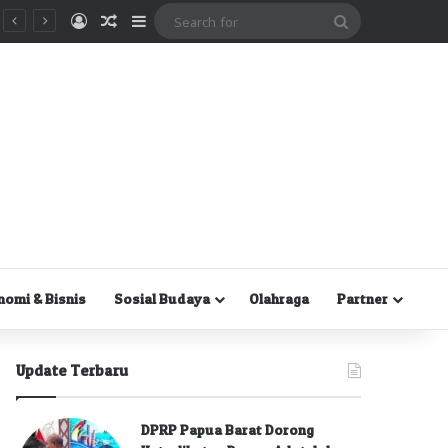
Masuk
Random Article
Sidebar
Search
for
nomi & Bisnis
Sosial Budaya
Olahraga
Partner
Update Terbaru
DPRP Papua Barat Dorong