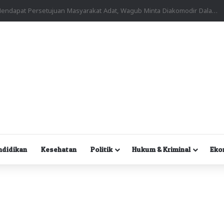
Kuasa Hukum Desak Polisi Segera Lakukan Digital Forensik HP Yanto Idorway dan Dua Saksi Kunci
ndidikan
Kesehatan
Politik
Hukum & Kriminal
Eko