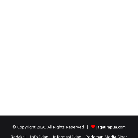
© Copyright 2026, All Rights Reserved |
JagatPapua.com
Redaksi
Info Iklan
Informasi Iklan
Pedoman Media Siber