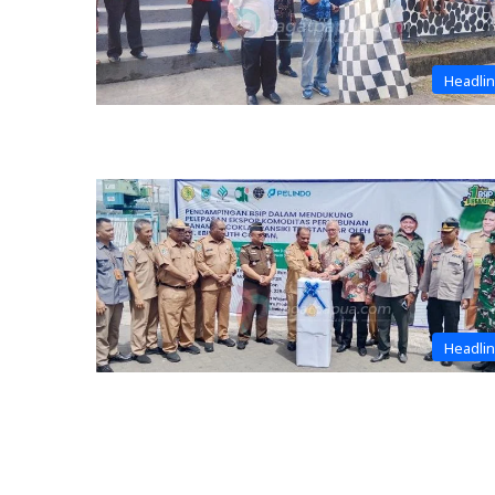
Headli
Headli