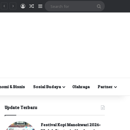
Masuk
Random Article
Sidebar
Search
for
nomi & Bisnis
Sosial Budaya
Olahraga
Partner
Update Terbaru
Festival Kopi Manokwari 2026: