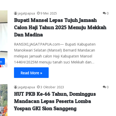
jagatpapua
9 Mei 2025
0
Bupati Mansel Lepas Tujuh Jamaah
Calon Haji Tahun 2025 Menuju Mekkah
Dan Madina
RANSIKI,JAGATPAPUA.com— Bupati Kabupaten
Manokwari Selatan (Mansel) Bernard Mandacan
melepas Jamaah calon Haji Kabupaten Mansel
an
1446H/2025M menuju tanah suci Mekkah dan…
Read More »
jagatpapua
3 Oktober 2023
0
HUT PKB Ke-66 Tahun, Dominggus
Mandacan Lepas Peserta Lomba
Yospan GKI Sion Sanggeng