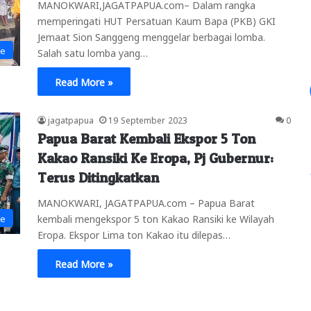
MANOKWARI,JAGATPAPUA.com– Dalam rangka
memperingati HUT Persatuan Kaum Bapa (PKB) GKI
Jemaat Sion Sanggeng menggelar berbagai lomba.
ne
Salah satu lomba yang…
Read More »
jagatpapua
19 September 2023
0
Papua Barat Kembali Ekspor 5 Ton
Kakao Ransiki Ke Eropa, Pj Gubernur:
Terus Ditingkatkan
MANOKWARI, JAGATPAPUA.com – Papua Barat
kembali mengekspor 5 ton Kakao Ransiki ke Wilayah
ne
Eropa. Ekspor Lima ton Kakao itu dilepas…
Read More »