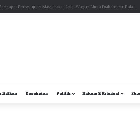
Kuasa Hukum Desak Polisi Segera Lakukan Digital Forensik HP Yanto Idorway dan Dua Saksi Kunci
ndidikan
Kesehatan
Politik
Hukum & Kriminal
Eko