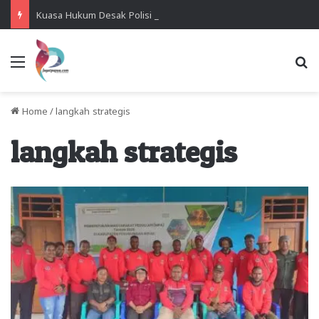
Kuasa Hukum Desak Polisi Segera Lakukan Digital Forensik HP Yanto Idorway dan Dua Saksi Kunci
Menu
Se
Home
/
langkah strategis
langkah strategis