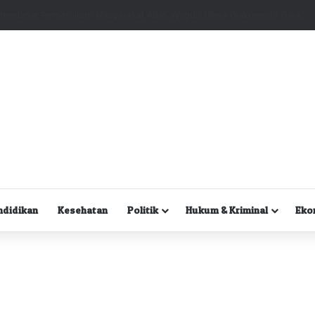
Kuasa Hukum Desak Polisi Segera Lakukan Digital Forensik HP Yanto Idorway dan Dua Saksi Kunci
ndidikan
Kesehatan
Politik
Hukum & Kriminal
Eko