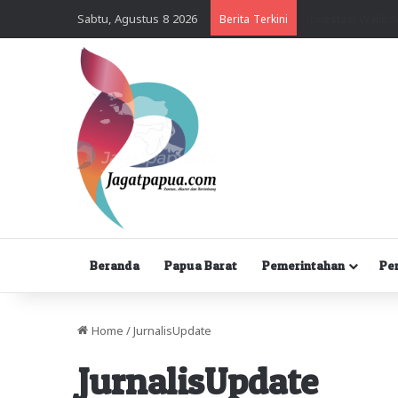
Sabtu, Agustus 8 2026
Berita Terkini
Beranda
Papua Barat
Pemerintahan
Pe
Home
/
JurnalisUpdate
JurnalisUpdate