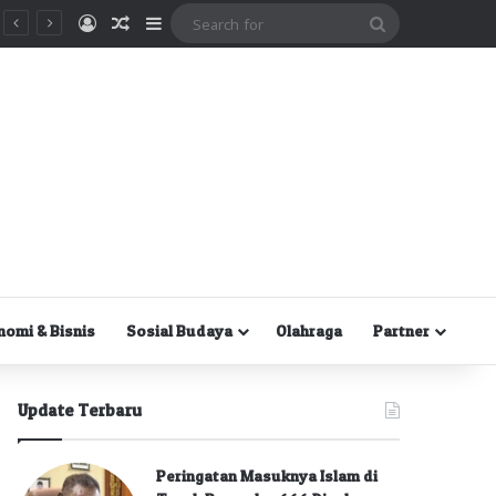
Masuk
Random Article
Sidebar
Search
for
nomi & Bisnis
Sosial Budaya
Olahraga
Partner
Update Terbaru
Peringatan Masuknya Islam di