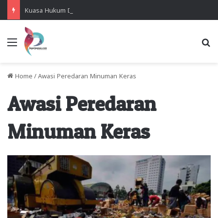
Kuasa Hukum Desak Polisi Segera Lakukan Digital Forensik HP Yanto Idorway dan Dua Saksi Kunci
Menu
Se
Home
/
Awasi Peredaran Minuman Keras
Awasi Peredaran
Minuman Keras