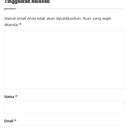
Tinggalkan Balasan
Alamat email Anda tidak akan dipublikasikan.
Ruas yang wajib
ditandai
*
K
o
m
e
n
t
a
r
Nama
*
*
Email
*