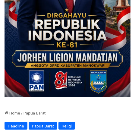
Home
/
Papua Barat
Headline
Papua Barat
Religi