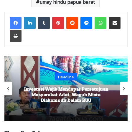
umay hindu papua barat
Facebook
LinkedIn
Tumblr
Pinterest
Reddit
Messenger
WhatsApp
Share via Email
Print
Headline
Investasi Wajib Mendapat Persetujuan
Masyarakat Adat, Wagub Minta
Diakomodir Dalam RUU