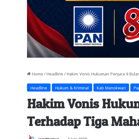
Home
/
Headline
/
Hakim Vonis Hukuman Penjara 9 Bula
Headline
Hukum & Kriminal
Kab Manokwari
Pa
Hakim Vonis Hukum
Terhadap Tiga Mah
jagatpapua
4 Juni 2020