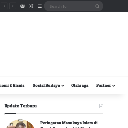
Masuk
Random Article
Sidebar
Search
for
nomi & Bisnis
Sosial Budaya
Olahraga
Partner
Update Terbaru
Peringatan Masuknya Islam di