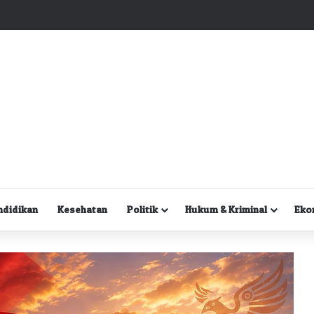
Kuasa Hukum Desak Polisi Segera Lakukan Digital Forensik HP Yanto Idorway dan Dua Saksi Kunci
ndidikan
Kesehatan
Politik
Hukum & Kriminal
Eko