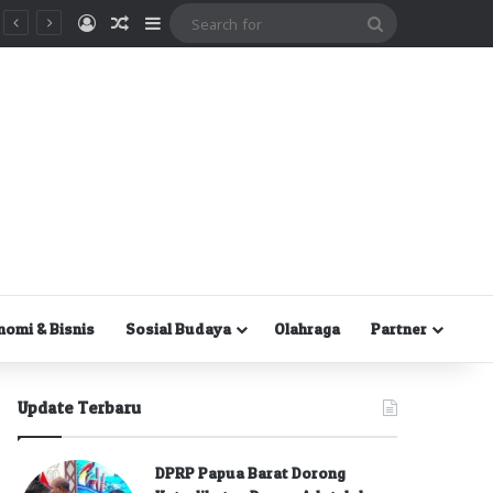
Masuk
Random Article
Sidebar
Search
for
nomi & Bisnis
Sosial Budaya
Olahraga
Partner
Update Terbaru
DPRP Papua Barat Dorong