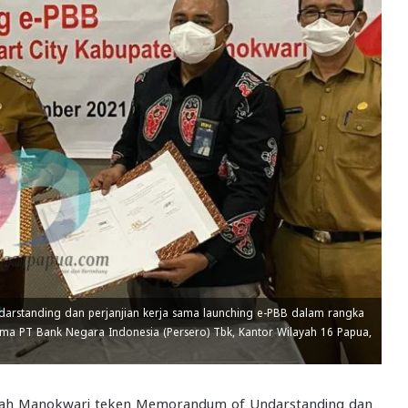
standing dan perjanjian kerja sama launching e-PBB dalam rangka
a PT Bank Negara Indonesia (Persero) Tbk, Kantor Wilayah 16 Papua,
rah Manokwari teken Memorandum of Undarstanding dan