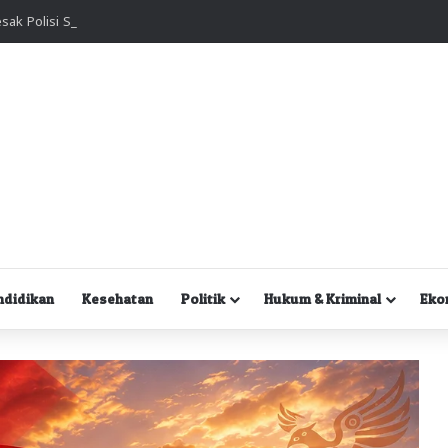
Kuasa Hukum Desak Polisi Segera Lakukan Digital Forensik HP Yanto Idorway dan Dua Saksi Kunci
ndidikan
Kesehatan
Politik
Hukum & Kriminal
Eko