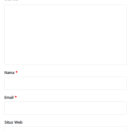
K
o
m
e
n
t
a
r
Nama
*
*
Email
*
Situs Web