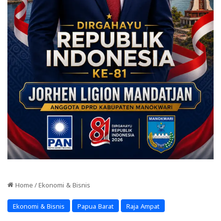
Home
/
Ekonomi & Bisnis
Ekonomi & Bisnis
Papua Barat
Raja Ampat