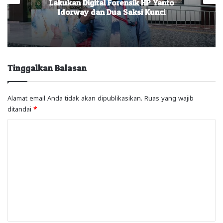
Lakukan Digital Forensik HP Yanto
Idorway dan Dua Saksi Kunci
Tinggalkan Balasan
Alamat email Anda tidak akan dipublikasikan.
Ruas yang wajib
ditandai
*
K
o
m
e
n
t
a