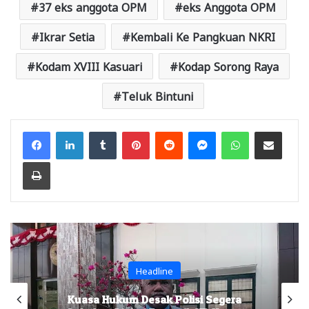
37 eks anggota OPM
eks Anggota OPM
Ikrar Setia
Kembali Ke Pangkuan NKRI
Kodam XVIII Kasuari
Kodap Sorong Raya
Teluk Bintuni
Facebook
LinkedIn
Tumblr
Pinterest
Reddit
Messenger
WhatsApp
Share via Email
Print
Headline
Kuasa Hukum Desak Polisi Segera