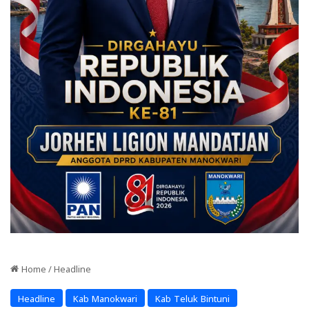
Home
/
Headline
Headline
Kab Manokwari
Kab Teluk Bintuni