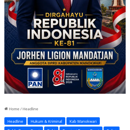
Home
/
Headline
Headline
Hukum & Kriminal
Kab Manokwari