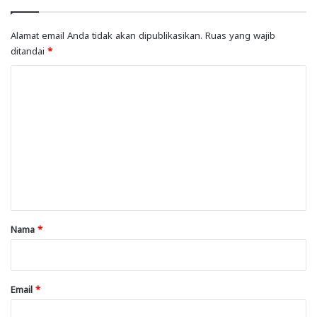
Alamat email Anda tidak akan dipublikasikan.
Ruas yang wajib
ditandai
*
K
o
m
e
n
t
a
r
Nama
*
*
Email
*