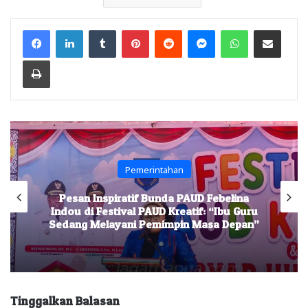
Facebook
LinkedIn
Tumblr
Pinterest
Reddit
Messenger
WhatsApp
Share via Email
Print
Pemerintahan
Pesan Inspiratif Bunda PAUD Febelina
Indou di Festival PAUD Kreatif: “Ibu Guru
Sedang Melayani Pemimpin Masa Depan”
Tinggalkan Balasan