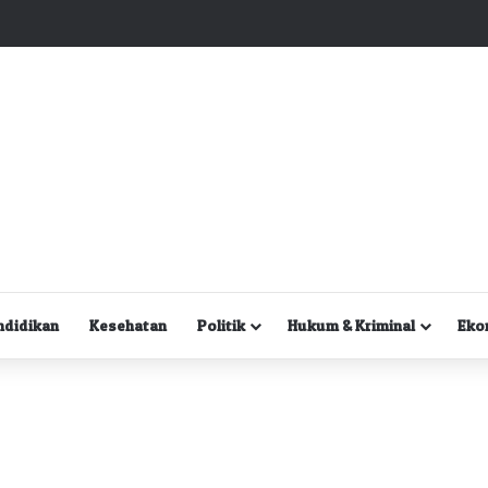
Kuasa Hukum Desak Polisi Segera Lakukan Digital Forensik HP Yanto Idorway dan Dua Saksi Kunci
ndidikan
Kesehatan
Politik
Hukum & Kriminal
Eko