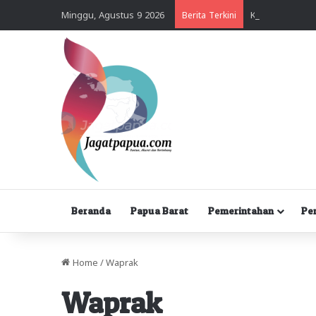
Minggu, Agustus 9 2026
Berita Terkini
Beranda
Papua Barat
Pemerintahan
Pe
Home
/
Waprak
Waprak