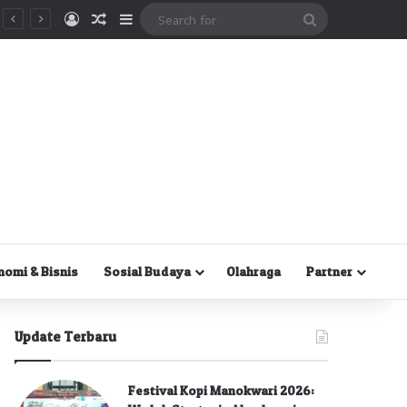
Masuk
Random Article
Sidebar
Search
for
nomi & Bisnis
Sosial Budaya
Olahraga
Partner
Update Terbaru
Festival Kopi Manokwari 2026: