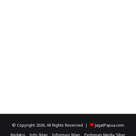
© Copyright 2026, All Rights Reserved |
JagatPapua.com
Redaksi
Info Iklan
Informasi Iklan
Pedoman Media Siber