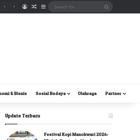
Masuk
Random Article
Sidebar
Search
for
nomi & Bisnis
Sosial Budaya
Olahraga
Partner
Update Terbaru
Festival Kopi Manokwari 2026: