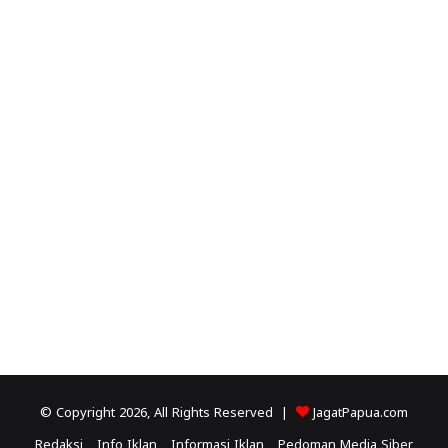
© Copyright 2026, All Rights Reserved |
JagatPapua.com
Redaksi
Info Iklan
Informasi Iklan
Pedoman Media Siber