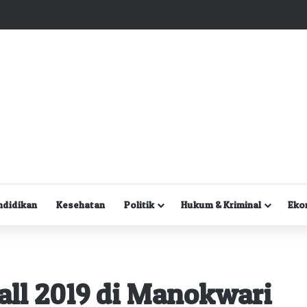
Kuasa Hukum Desak Polisi Segera Lakukan Digital Forensik HP Yanto Idorway dan Dua Saksi Kunci
ndidikan
Kesehatan
Politik
Hukum & Kriminal
Eko
ll 2019 di Manokwari