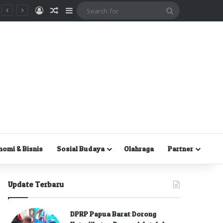
Masuk
Random Article
Sidebar
Search
for
nomi & Bisnis
Sosial Budaya
Olahraga
Partner
Update Terbaru
DPRP Papua Barat Dorong