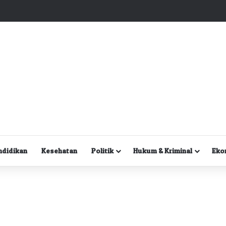
Kuasa Hukum Desak Polisi Segera Lakukan Digital Forensik HP Yanto Idorway dan Dua Saksi Kunci
ndidikan
Kesehatan
Politik
Hukum & Kriminal
Eko