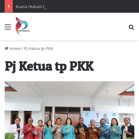
Kuasa Hukum Desak Polisi Segera Lakukan Digital Forensik HP Yanto Idorway dan Dua Saksi Kunci
Menu
Se
Home
/
Pj Ketua tp PKK
Pj Ketua tp PKK