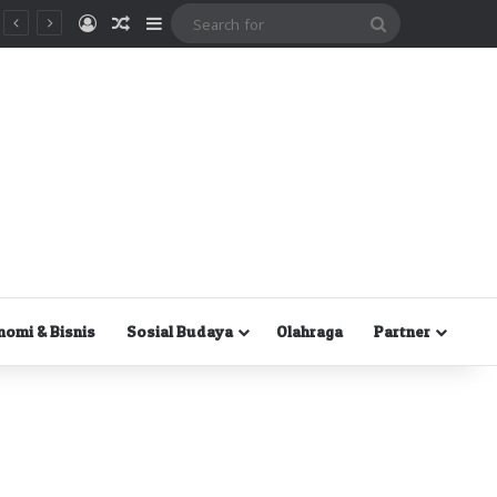
Masuk
Random Article
Sidebar
Search
for
nomi & Bisnis
Sosial Budaya
Olahraga
Partner