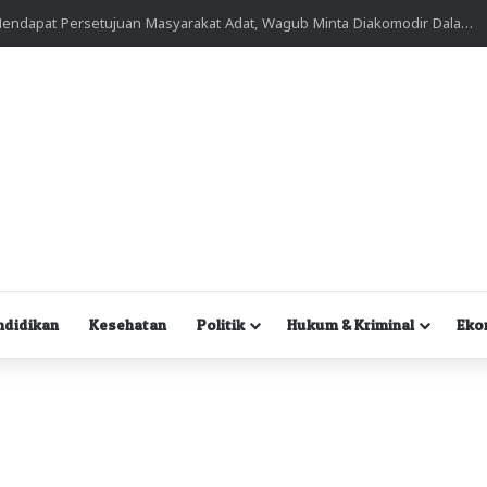
Kuasa Hukum Desak Polisi Segera Lakukan Digital Forensik HP Yanto Idorway dan Dua Saksi Kunci
ndidikan
Kesehatan
Politik
Hukum & Kriminal
Eko