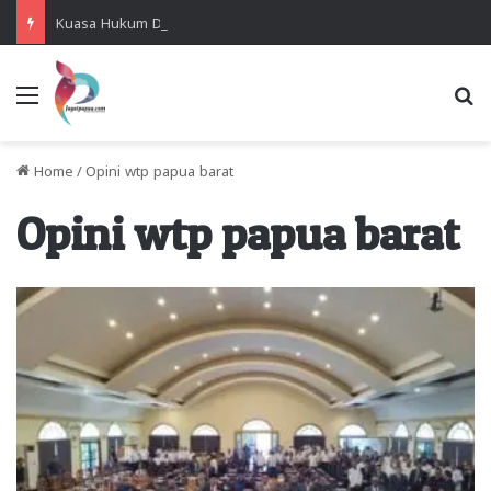
Kuasa Hukum Desak Polisi Segera Lakukan Digital Forensik HP Yanto Idorway dan Dua Saksi Kunci
Menu
Se
Home
/
Opini wtp papua barat
Opini wtp papua barat