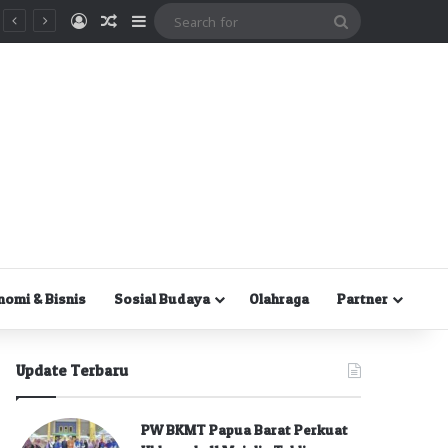
Masuk
Random Article
Sidebar
Search
for
nomi & Bisnis
Sosial Budaya
Olahraga
Partner
Update Terbaru
PW BKMT Papua Barat Perkuat