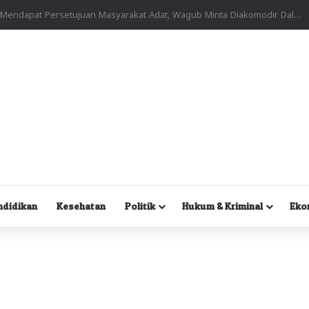
Kuasa Hukum Desak Polisi Segera Lakukan Digital Forensik HP Yanto Idorway dan Dua Saksi Kunci
ndidikan
Kesehatan
Politik
Hukum & Kriminal
Eko