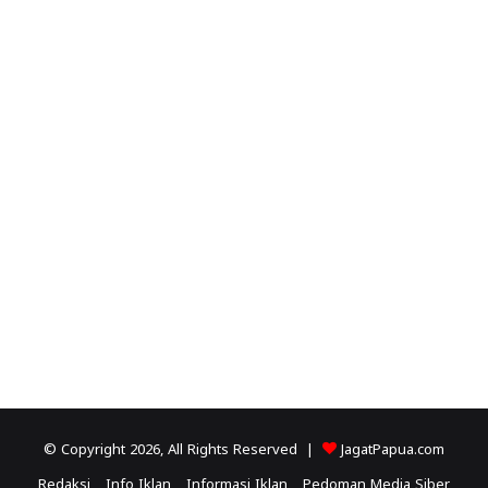
© Copyright 2026, All Rights Reserved |
JagatPapua.com
Redaksi
Info Iklan
Informasi Iklan
Pedoman Media Siber