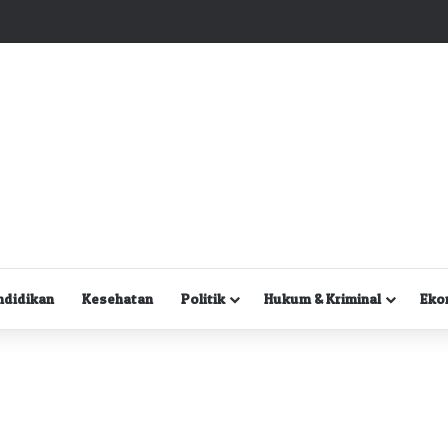
Kuasa Hukum Desak Polisi Segera Lakukan Digital Forensik HP Yanto Idorway dan Dua Saksi Kunci
ndidikan
Kesehatan
Politik
Hukum & Kriminal
Eko