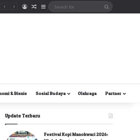
Masuk
Random Article
Sidebar
Search
for
nomi & Bisnis
Sosial Budaya
Olahraga
Partner
Update Terbaru
Festival Kopi Manokwari 2026: