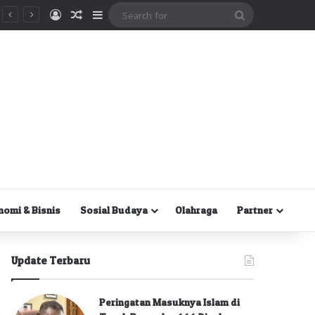
Masuk
Random Article
Sidebar
Search
for
nomi & Bisnis
Sosial Budaya
Olahraga
Partner
Update Terbaru
Peringatan Masuknya Islam di