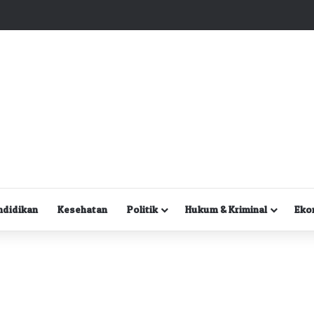
Kuasa Hukum Desak Polisi Segera Lakukan Digital Forensik HP Yanto Idorway dan Dua Saksi Kunci
ndidikan
Kesehatan
Politik
Hukum & Kriminal
Eko