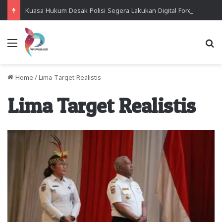
Kuasa Hukum Desak Polisi Segera Lakukan Digital Forensik HP Yanto Idorway dan Dua Saksi Kunci
Menu
Se
Home
/
Lima Target Realistis
Lima Target Realistis