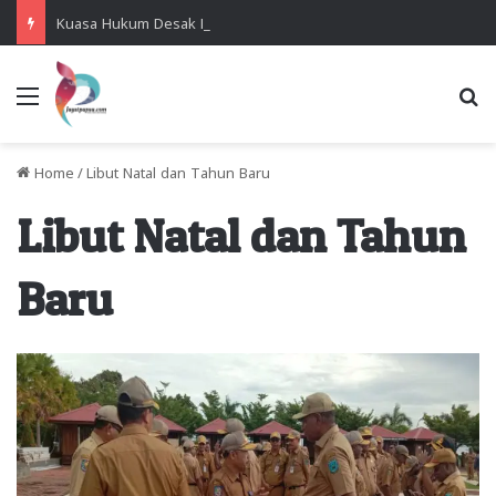
Kuasa Hukum Desak Polisi Segera Lakukan Digital Forensik HP Yanto Idorway dan Dua Saksi Kunci
Menu
Se
Home
/
Libut Natal dan Tahun Baru
Libut Natal dan Tahun
Baru