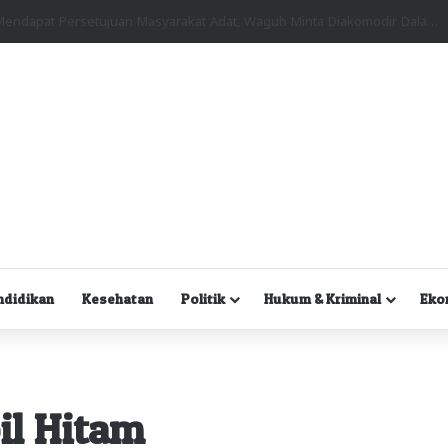
Kuasa Hukum Desak Polisi Segera Lakukan Digital Forensik HP Yanto Idorway dan Dua Saksi Kunci
ndidikan
Kesehatan
Politik
Hukum & Kriminal
Eko
il Hitam