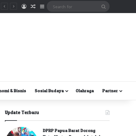
Masuk
Random Article
Sidebar
Search
for
nomi & Bisnis
Sosial Budaya
Olahraga
Partner
Update Terbaru
DPRP Papua Barat Dorong