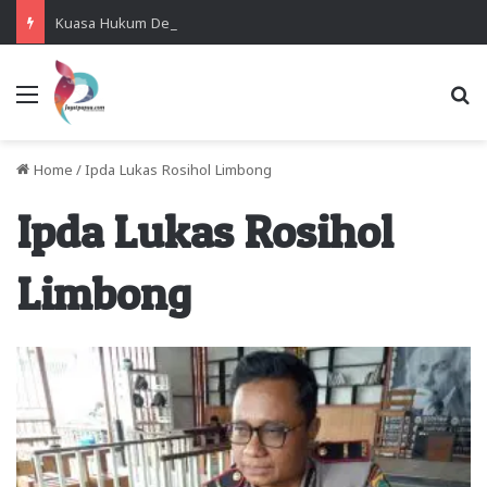
Kuasa Hukum Desak Polisi Segera Lakukan Digital Forensik HP Yanto Idorway dan Dua Saksi Kunci
Menu
Se
Home
/
Ipda Lukas Rosihol Limbong
Ipda Lukas Rosihol
Limbong