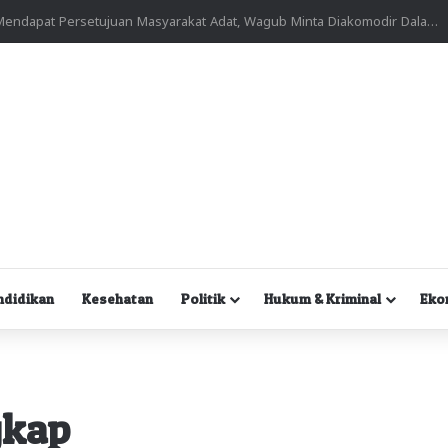
Kuasa Hukum Desak Polisi Segera Lakukan Digital Forensik HP Yanto Idorway dan Dua Saksi Kunci
ndidikan
Kesehatan
Politik
Hukum & Kriminal
Eko
gkap