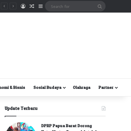
Masuk
Random Article
Sidebar
Search
for
nomi & Bisnis
Sosial Budaya
Olahraga
Partner
Update Terbaru
DPRP Papua Barat Dorong