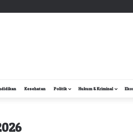
Kuasa Hukum Desak Polisi Segera Lakukan Digital Forensik HP Yanto Idorway dan Dua Saksi Kunci
ndidikan
Kesehatan
Politik
Hukum & Kriminal
Eko
2026