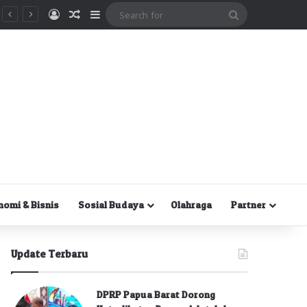
Masuk
Random Article
Sidebar
Search
for
nomi & Bisnis
Sosial Budaya
Olahraga
Partner
Update Terbaru
DPRP Papua Barat Dorong