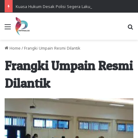
Kuasa Hukum Desak Polisi Segera Lakukan Digital Forensik HP Yanto Idorway dan Dua Saksi Kunci
Menu
Se
Home
/
Frangki Umpain Resmi Dilantik
Frangki Umpain Resmi
Dilantik