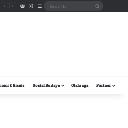
Masuk
Random Article
Sidebar
Search
for
nomi & Bisnis
Sosial Budaya
Olahraga
Partner