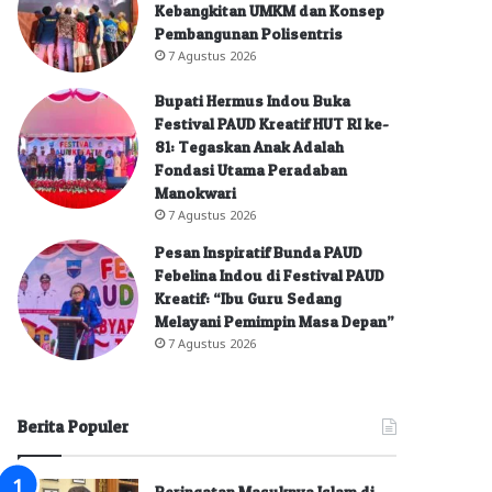
Kebangkitan UMKM dan Konsep
Pembangunan Polisentris
7 Agustus 2026
Bupati Hermus Indou Buka
Festival PAUD Kreatif HUT RI ke-
81: Tegaskan Anak Adalah
Fondasi Utama Peradaban
Manokwari
7 Agustus 2026
Pesan Inspiratif Bunda PAUD
Febelina Indou di Festival PAUD
Kreatif: “Ibu Guru Sedang
Melayani Pemimpin Masa Depan”
7 Agustus 2026
Berita Populer
Peringatan Masuknya Islam di