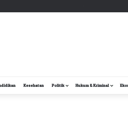
Kuasa Hukum Desak Polisi Segera Lakukan Digital Forensik HP Yanto Idorway dan Dua Saksi Kunci
ndidikan
Kesehatan
Politik
Hukum & Kriminal
Eko