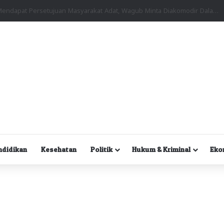
Kuasa Hukum Desak Polisi Segera Lakukan Digital Forensik HP Yanto Idorway dan Dua Saksi Kunci
ndidikan
Kesehatan
Politik
Hukum & Kriminal
Eko