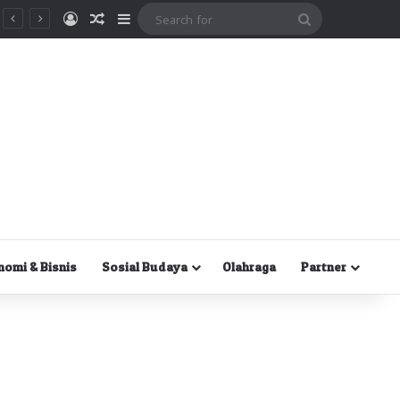
Masuk
Random Article
Sidebar
Search
for
nomi & Bisnis
Sosial Budaya
Olahraga
Partner