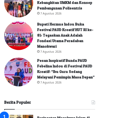
Kebangkitan UMKM dan Konsep
Pembangunan Polisentris
7 Agustus 2026
Bupati Hermus Indou Buka
Festival PAUD Kreatif HUT RI ke-
81: Tegaskan Anak Adalah
Fondasi Utama Peradaban
Manokwari
7 Agustus 2026
Pesan Inspiratif Bunda PAUD
Febelina Indou di Festival PAUD
Kreatif: “Ibu Guru Sedang
Melayani Pemimpin Masa Depan”
7 Agustus 2026
Berita Populer
Peringatan Masuknya Islam di