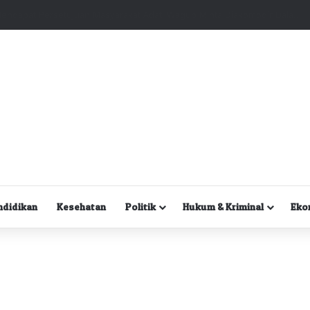
Kuasa Hukum Desak Polisi Segera Lakukan Digital Forensik HP Yanto Idorway dan Dua Saksi Kunci
ndidikan
Kesehatan
Politik
Hukum & Kriminal
Eko