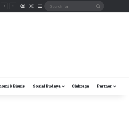
Masuk
Random Article
Sidebar
Search
for
nomi & Bisnis
Sosial Budaya
Olahraga
Partner