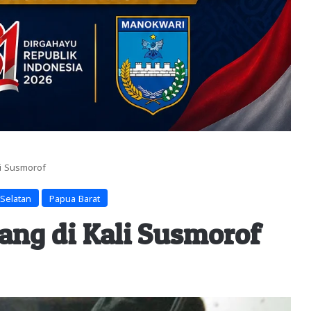
li Susmorof
Selatan
Papua Barat
ang di Kali Susmorof