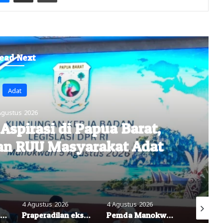
ead Next
Headline
Agustus 2026
 Polisi Segera Lakukan
anto Idorway dan Dua Saksi
Kunci
4 Agustus 2026
4 Agustus 2026
4 Agustus
ks Ketua BKMT PB, Fitri Arniati Kandas, Hakim Nyatakan ‘Tidak Dapat Diterima’
Pemda Manokwari Beri Dukungan Penuh, Kontingen Pramuka Siap Berangkat ke Jambore Nasional 2026
Komitmen Nyata Pemda Manokwari: Investasi Masa Depan Generasi Muda Melalui Jambore Nasional 2026