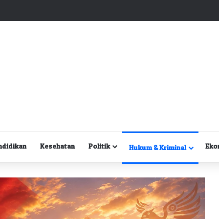
Kuasa Hukum Desak Polisi Segera Lakukan Digital Forensik HP Yanto Idorway dan Dua Saksi Kunci
ndidikan
Kesehatan
Politik
Eko
Hukum & Kriminal