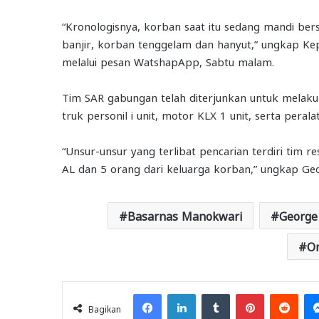
“Kronologisnya, korban saat itu sedang mandi ber
banjir, korban tenggelam dan hanyut,” ungkap Ke
melalui pesan WatshapApp, Sabtu malam.
Tim SAR gabungan telah diterjunkan untuk melaku
truk personil i unit, motor KLX 1 unit, serta pera
“Unsur-unsur yang terlibat pencarian terdiri tim r
AL dan 5 orang dari keluarga korban,” ungkap Ge
Basarnas Manokwari
George
Or
Facebook
LinkedIn
Tumblr
Pinterest
Redd
Bagikan