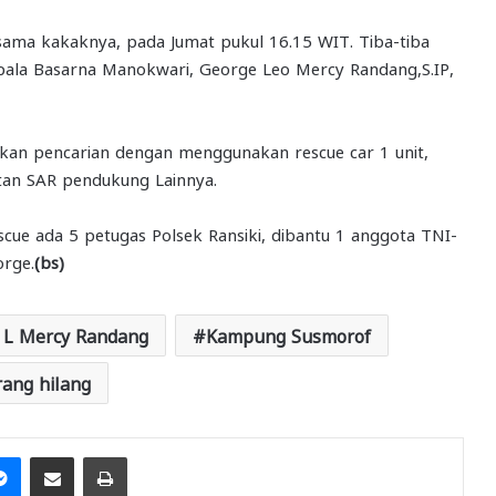
sama kakaknya, pada Jumat pukul 16.15 WIT. Tiba-tiba
pala Basarna Manokwari, George Leo Mercy Randang,S.IP,
kan pencarian dengan menggunakan rescue car 1 unit,
latan SAR pendukung Lainnya.
escue ada 5 petugas Polsek Ransiki, dibantu 1 anggota TNI-
orge.
(bs)
 L Mercy Randang
Kampung Susmorof
ang hilang
it
Messenger
Share via Email
Print