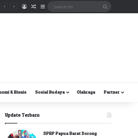
Masuk
Random Article
Sidebar
Search
for
nomi & Bisnis
Sosial Budaya
Olahraga
Partner
Update Terbaru
DPRP Papua Barat Dorong