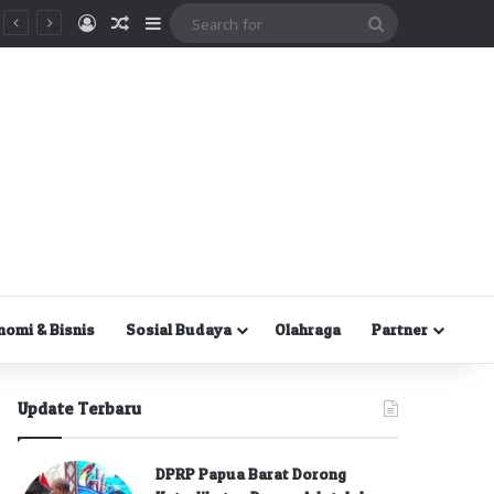
Masuk
Random Article
Sidebar
Search
for
nomi & Bisnis
Sosial Budaya
Olahraga
Partner
Update Terbaru
DPRP Papua Barat Dorong