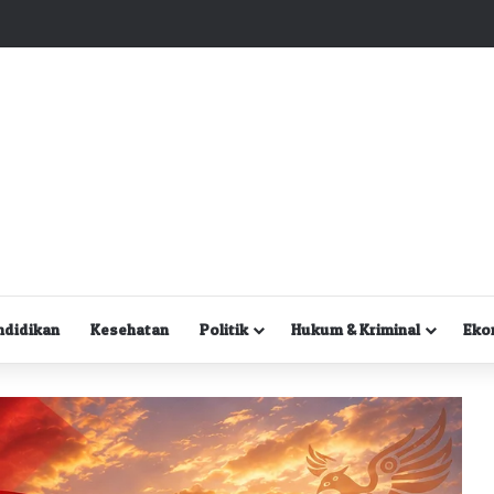
Kuasa Hukum Desak Polisi Segera Lakukan Digital Forensik HP Yanto Idorway dan Dua Saksi Kunci
ndidikan
Kesehatan
Politik
Hukum & Kriminal
Eko