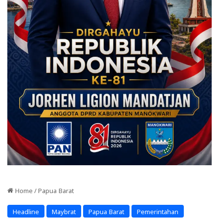
Home
/
Papua Barat
Headline
Maybrat
Papua Barat
Pemerintahan