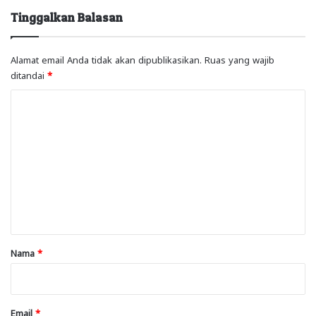
Tinggalkan Balasan
Alamat email Anda tidak akan dipublikasikan.
Ruas yang wajib
ditandai
*
K
o
m
e
n
t
a
r
Nama
*
*
Email
*