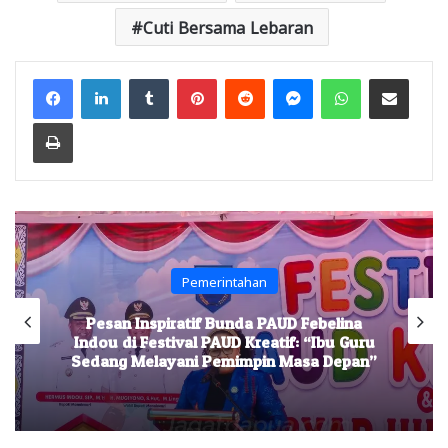
Cuti Bersama Lebaran
Facebook
LinkedIn
Tumblr
Pinterest
Reddit
Messenger
WhatsApp
Share via Email
Print
Pemerintahan
Pesan Inspiratif Bunda PAUD Febelina
Indou di Festival PAUD Kreatif: “Ibu Guru
Sedang Melayani Pemimpin Masa Depan”