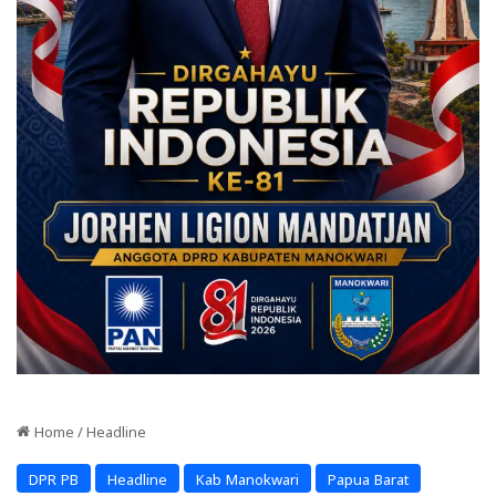
Home
/
Headline
DPR PB
Headline
Kab Manokwari
Papua Barat