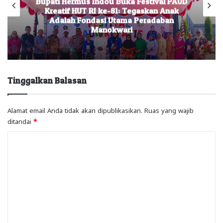
Bupati Hermus Indou Buka Festival PAUD
Kreatif HUT RI ke-81: Tegaskan Anak
Adalah Fondasi Utama Peradaban
Manokwari
Tinggalkan Balasan
Alamat email Anda tidak akan dipublikasikan.
Ruas yang wajib
ditandai
*
K
o
m
e
n
t