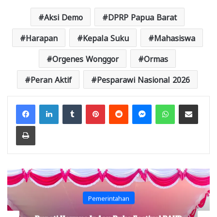
Aksi Demo
DPRP Papua Barat
Harapan
Kepala Suku
Mahasiswa
Orgenes Wonggor
Ormas
Peran Aktif
Pesparawi Nasional 2026
Facebook
LinkedIn
Tumblr
Pinterest
Reddit
Messenger
WhatsApp
Share via Email
Print
Pemerintahan