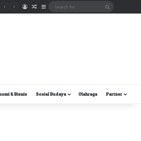
Masuk
Random Article
Sidebar
Search
for
nomi & Bisnis
Sosial Budaya
Olahraga
Partner