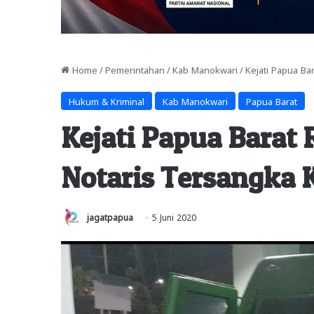
Home
/
Pemerintahan
/
Kab Manokwari
/
Kejati Papua B
Hukum & Kriminal
Kab Manokwari
Papua Barat
Kejati Papua Bara
Notaris Tersangka 
jagatpapua
5 Juni 2020