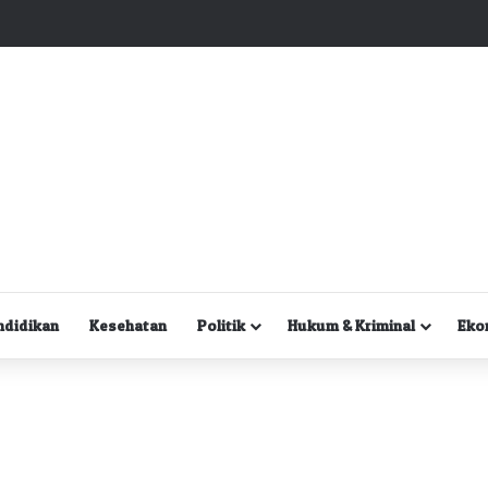
Kuasa Hukum Desak Polisi Segera Lakukan Digital Forensik HP Yanto Idorway dan Dua Saksi Kunci
ndidikan
Kesehatan
Politik
Hukum & Kriminal
Eko