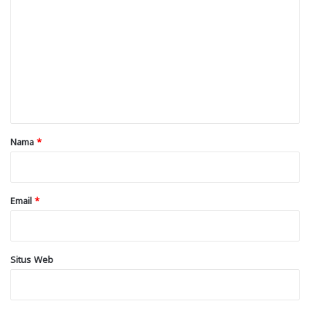
o
m
e
n
t
a
r
Nama
*
*
Email
*
Situs Web