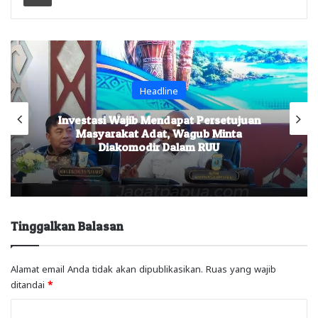
Headline
Investasi Wajib Mendapat Persetujuan
Masyarakat Adat, Wagub Minta
Diakomodir Dalam RUU
Tinggalkan Balasan
Alamat email Anda tidak akan dipublikasikan.
Ruas yang wajib
ditandai
*
K