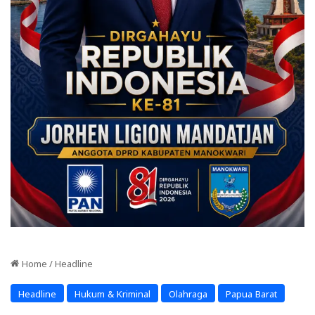
Home
/
Headline
Headline
Hukum & Kriminal
Olahraga
Papua Barat