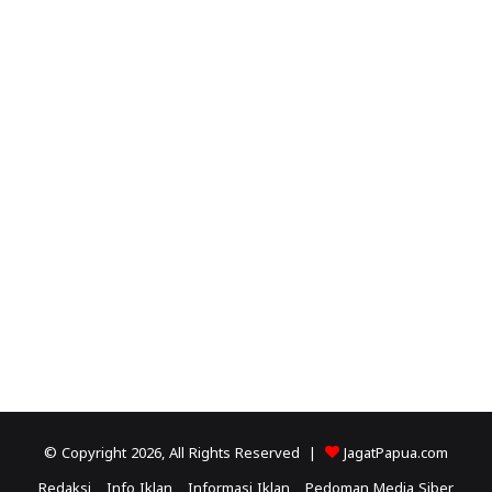
© Copyright 2026, All Rights Reserved |
JagatPapua.com
Redaksi
Info Iklan
Informasi Iklan
Pedoman Media Siber