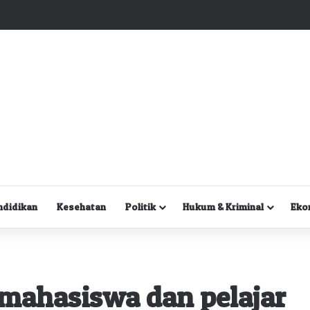
Kuasa Hukum Desak Polisi Segera Lakukan Digital Forensik HP Yanto Idorway dan Dua Saksi Kunci
ndidikan
Kesehatan
Politik
Hukum & Kriminal
Eko
 mahasiswa dan pelajar