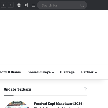
Masuk
Random Article
Sidebar
Search
for
nomi & Bisnis
Sosial Budaya
Olahraga
Partner
Update Terbaru
Festival Kopi Manokwari 2026: