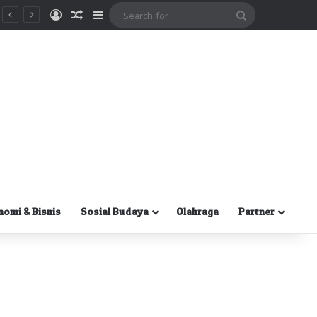
Masuk
Random Article
Sidebar
Search
for
nomi & Bisnis
Sosial Budaya
Olahraga
Partner