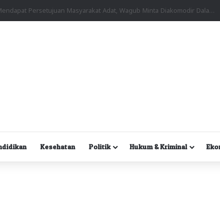
Kuasa Hukum Desak Polisi Segera Lakukan Digital Forensik HP Yanto Idorway dan Dua Saksi Kunci
ndidikan
Kesehatan
Politik
Hukum & Kriminal
Eko