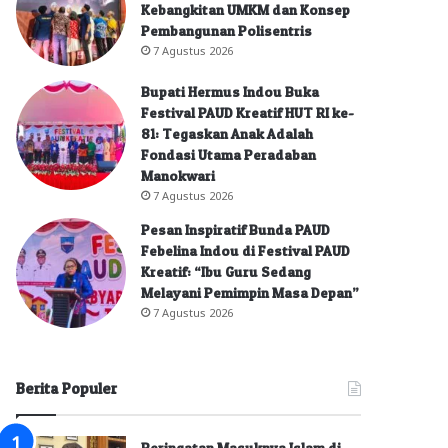
Kebangkitan UMKM dan Konsep
Pembangunan Polisentris
7 Agustus 2026
Bupati Hermus Indou Buka
Festival PAUD Kreatif HUT RI ke-
81: Tegaskan Anak Adalah
Fondasi Utama Peradaban
Manokwari
7 Agustus 2026
Pesan Inspiratif Bunda PAUD
Febelina Indou di Festival PAUD
Kreatif: “Ibu Guru Sedang
Melayani Pemimpin Masa Depan”
7 Agustus 2026
Berita Populer
Peringatan Masuknya Islam di