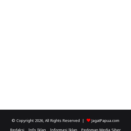
© Copyright 2026, All Rights Reserved |
JagatPapua.com
Redaksi
Info Iklan
Informasi Iklan
Pedoman Media Siber