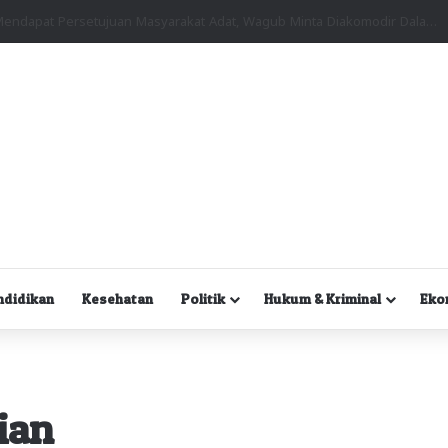
Kuasa Hukum Desak Polisi Segera Lakukan Digital Forensik HP Yanto Idorway dan Dua Saksi Kunci
ndidikan
Kesehatan
Politik
Hukum & Kriminal
Eko
ian