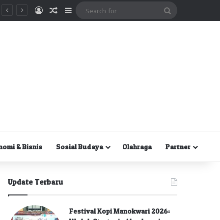
Masuk
Random Article
Sidebar
Search
for
nomi & Bisnis
Sosial Budaya
Olahraga
Partner
Update Terbaru
Festival Kopi Manokwari 2026: