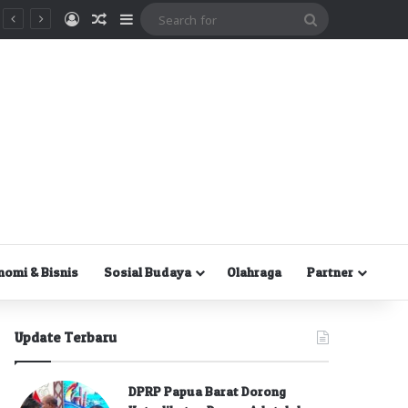
Masuk
Random Article
Sidebar
Search
for
nomi & Bisnis
Sosial Budaya
Olahraga
Partner
Update Terbaru
DPRP Papua Barat Dorong