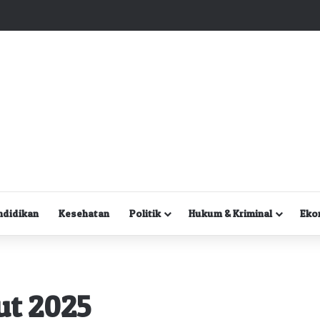
Kuasa Hukum Desak Polisi Segera Lakukan Digital Forensik HP Yanto Idorway dan Dua Saksi Kunci
ndidikan
Kesehatan
Politik
Hukum & Kriminal
Eko
ut 2025