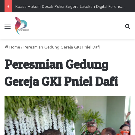
Kuasa Hukum Desak Polisi Segera Lakukan Digital Forensik HP Yanto Idorway dan Dua Saksi Kunci
Menu
Se
Home
/
Peresmian Gedung Gereja GKI Pniel Dafi
Peresmian Gedung
Gereja GKI Pniel Dafi