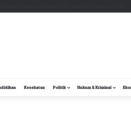
Kuasa Hukum Desak Polisi Segera Lakukan Digital Forensik HP Yanto Idorway dan Dua Saksi Kunci
ndidikan
Kesehatan
Politik
Hukum & Kriminal
Eko