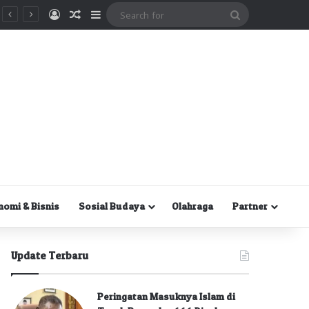
Masuk
Random Article
Sidebar
Search
for
nomi & Bisnis
Sosial Budaya
Olahraga
Partner
Update Terbaru
Peringatan Masuknya Islam di