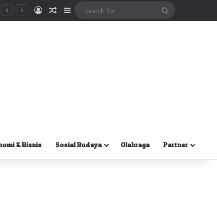
Masuk
Random Article
Sidebar
Search
for
nomi & Bisnis
Sosial Budaya
Olahraga
Partner