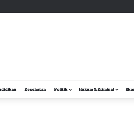
Kuasa Hukum Desak Polisi Segera Lakukan Digital Forensik HP Yanto Idorway dan Dua Saksi Kunci
ndidikan
Kesehatan
Politik
Hukum & Kriminal
Eko