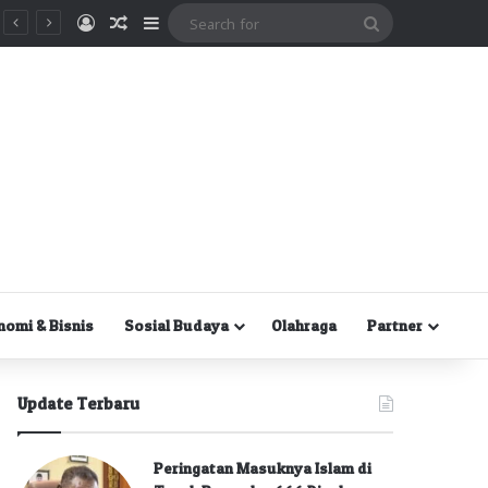
Masuk
Random Article
Sidebar
Search
for
nomi & Bisnis
Sosial Budaya
Olahraga
Partner
Update Terbaru
Peringatan Masuknya Islam di