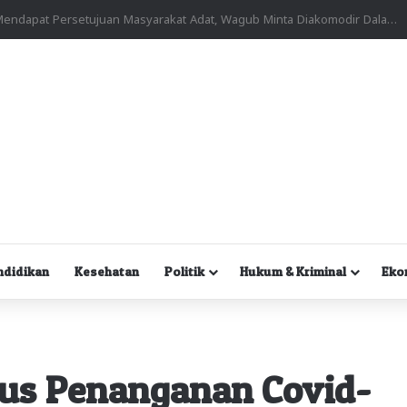
Kuasa Hukum Desak Polisi Segera Lakukan Digital Forensik HP Yanto Idorway dan Dua Saksi Kunci
ndidikan
Kesehatan
Politik
Hukum & Kriminal
Eko
us Penanganan Covid-