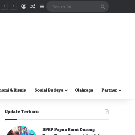
Masuk
Random Article
Sidebar
Search
for
nomi & Bisnis
Sosial Budaya
Olahraga
Partner
Update Terbaru
DPRP Papua Barat Dorong