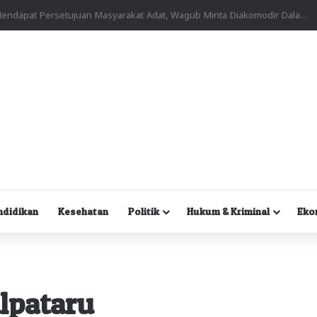
Kuasa Hukum Desak Polisi Segera Lakukan Digital Forensik HP Yanto Idorway dan Dua Saksi Kunci
ndidikan
Kesehatan
Politik
Hukum & Kriminal
Eko
lpataru