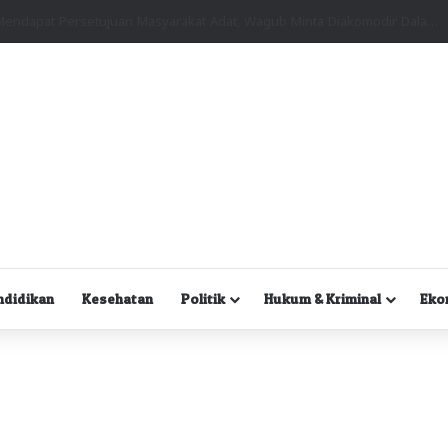
Kuasa Hukum Desak Polisi Segera Lakukan Digital Forensik HP Yanto Idorway dan Dua Saksi Kunci
ndidikan
Kesehatan
Politik
Hukum & Kriminal
Eko