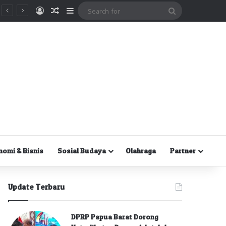
Masuk
Random Article
Sidebar
Search
for
nomi & Bisnis
Sosial Budaya
Olahraga
Partner
Update Terbaru
DPRP Papua Barat Dorong